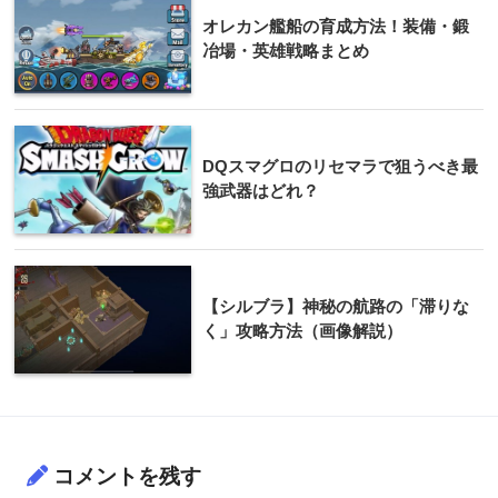
オレカン艦船の育成方法！装備・鍛
冶場・英雄戦略まとめ
DQスマグロのリセマラで狙うべき最
強武器はどれ？
【シルブラ】神秘の航路の「滞りな
く」攻略方法（画像解説）
コメントを残す