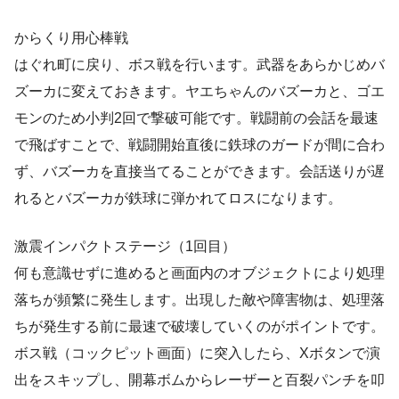
からくり用心棒戦
はぐれ町に戻り、ボス戦を行います。武器をあらかじめバ
ズーカに変えておきます。ヤエちゃんのバズーカと、ゴエ
モンのため小判2回で撃破可能です。戦闘前の会話を最速
で飛ばすことで、戦闘開始直後に鉄球のガードが間に合わ
ず、バズーカを直接当てることができます。会話送りが遅
れるとバズーカが鉄球に弾かれてロスになります。
激震インパクトステージ（1回目）
何も意識せずに進めると画面内のオブジェクトにより処理
落ちが頻繁に発生します。出現した敵や障害物は、処理落
ちが発生する前に最速で破壊していくのがポイントです。
ボス戦（コックピット画面）に突入したら、Xボタンで演
出をスキップし、開幕ボムからレーザーと百裂パンチを叩