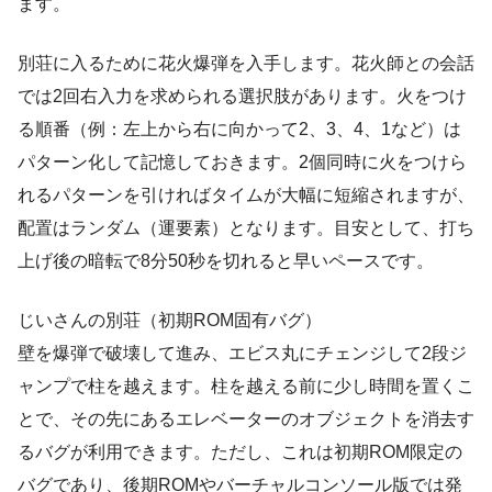
ます。
別荘に入るために花火爆弾を入手します。花火師との会話
では2回右入力を求められる選択肢があります。火をつけ
る順番（例：左上から右に向かって2、3、4、1など）は
パターン化して記憶しておきます。2個同時に火をつけら
れるパターンを引ければタイムが大幅に短縮されますが、
配置はランダム（運要素）となります。目安として、打ち
上げ後の暗転で8分50秒を切れると早いペースです。
じいさんの別荘（初期ROM固有バグ）
壁を爆弾で破壊して進み、エビス丸にチェンジして2段ジ
ャンプで柱を越えます。柱を越える前に少し時間を置くこ
とで、その先にあるエレベーターのオブジェクトを消去す
るバグが利用できます。ただし、これは初期ROM限定の
バグであり、後期ROMやバーチャルコンソール版では発