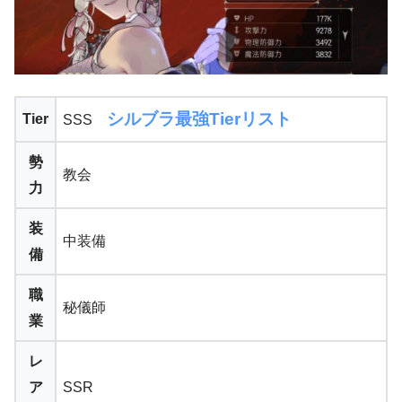
シルブラ最強Tierリスト
Tier
SSS
勢
教会
力
装
中装備
備
職
秘儀師
業
レ
ア
SSR