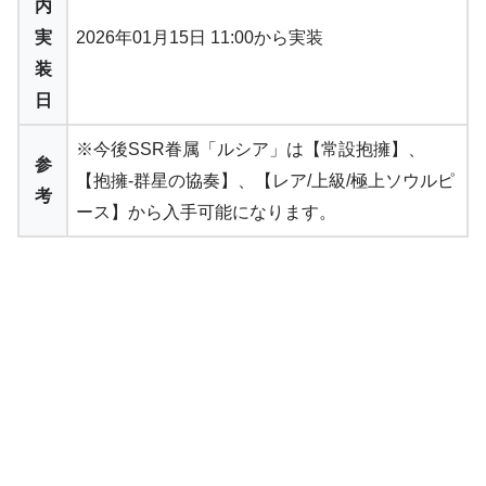
内
実
2026年01月15日 11:00から実装
装
日
※今後SSR眷属「ルシア」は【常設抱擁】、
参
【抱擁-群星の協奏】、【レア/上級/極上ソウルピ
考
ース】から入手可能になります。