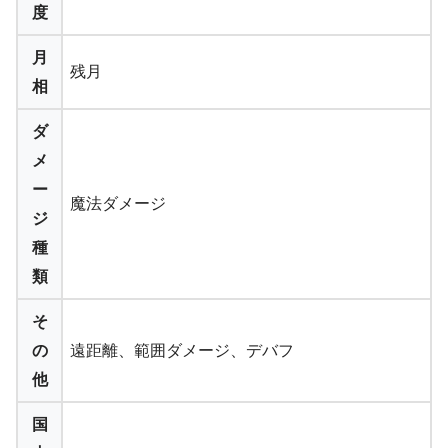
度
月
残月
相
ダ
メ
ー
魔法ダメージ
ジ
種
類
そ
の
遠距離、範囲ダメージ、デバフ
他
国