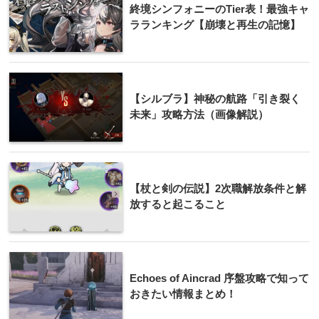
終境シンフォニーのTier表！最強キャ
ラランキング【崩壊と再生の記憶】
【シルブラ】神秘の航路「引き裂く
未来」攻略方法（画像解説）
【杖と剣の伝説】2次職解放条件と解
放すると起こること
Echoes of Aincrad 序盤攻略で知って
おきたい情報まとめ！