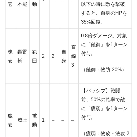
壱
本能
動
以下の時に敵を撃破
すると、自身のHPを
35%回復。
0.8倍ダメージ。対象
に「蝕御」を1ターン
直
魂
轟雷
範
自
付与。
2
2
線
壱
斬
囲
身
3
（蝕御：物防-20%）
【パッシブ】戦闘
前、50%の確率で敵
に「疲弱」を1ターン
魔
被
付与。
威圧
1
–
–
–
壱
動
（疲弱：物攻・法攻-2