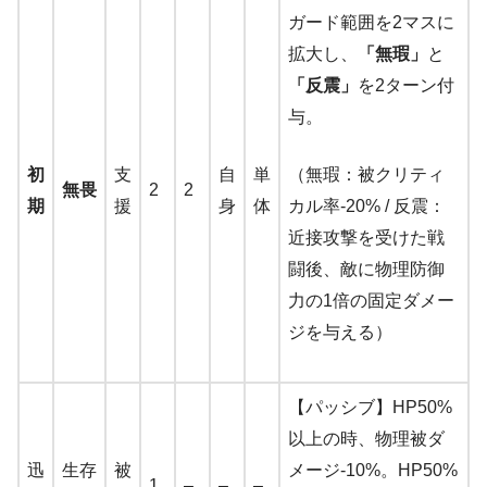
ガード範囲を2マスに
拡大し、
「無瑕」
と
「反震」
を2ターン付
与。
初
支
自
単
（無瑕：被クリティ
無畏
2
2
期
援
身
体
カル率-20% / 反震：
近接攻撃を受けた戦
闘後、敵に物理防御
力の1倍の固定ダメー
ジを与える）
【パッシブ】HP50%
以上の時、物理被ダ
迅
生存
被
メージ-10%。HP50%
1
–
–
–