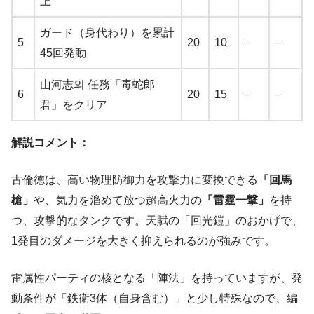
上
ガード（身代わり）を累計
5
20
10
–
–
45回発動
山河志의 任務「毒蛇郎
6
20
15
–
–
君」をクリア
解説コメント：
古倫徳は、高い物理防御力を攻撃力に変換できる
「回馬
槍」
や、気力を溜めて放つ超高火力の
「雷霆一撃」
を持
つ、攻撃的なタンクです。天賦の「回光鎧」のおかげで、
1発目のダメージを大きく抑えられるのが強みです。
雷属性パーティの核となる「陣法」を持っていますが、発
動条件が「鉄衛3体（自身含む）」と少し特殊なので、編