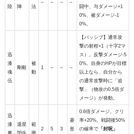
–
–
–
–
陸
陣
法
闘中、与ダメージ+1
0%、被ダメージ-1
0%。
【パッシブ】通常攻
撃の射程+1（十字2マ
迅
ス）。反撃ダメージ-5
漆
被
0%。自身のHPが目標
剛毅
1
–
–
–
魂
動
以上なら、自分から
伍
の通常攻撃時に「追
撃」（物攻の0.5倍ダ
メージ）が発動。
0.6倍ダメージ。クリ
迅
菱
率+20%。戦闘後50%
漆
退星
範
2
5
3
形
の確率で
「封呪」
魔
閃牛
囲