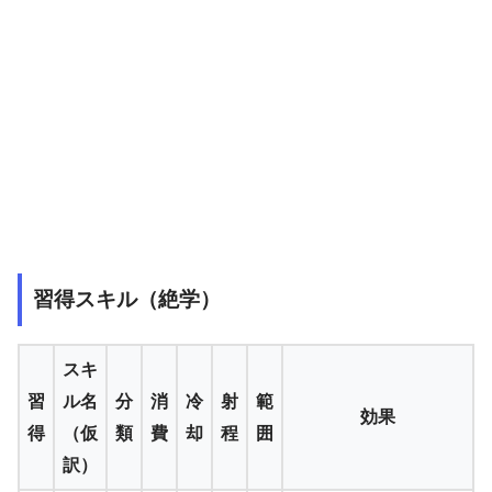
習得スキル（絶学）
スキ
習
ル名
分
消
冷
射
範
効果
得
（仮
類
費
却
程
囲
訳）