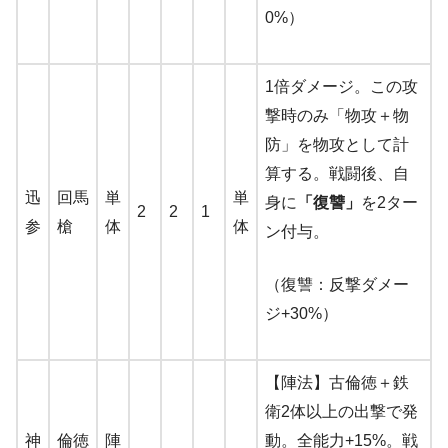
0%）
1倍ダメージ。この攻
撃時のみ「物攻＋物
防」を物攻として計
算する。戦闘後、自
迅
回馬
単
単
身に
「復讐」
を2ター
2
2
1
参
槍
体
体
ン付与。
（復讐：反撃ダメー
ジ+30%）
【陣法】古倫徳＋鉄
衛2体以上の出撃で発
神
倫徳
陣
動。全能力+15%。戦