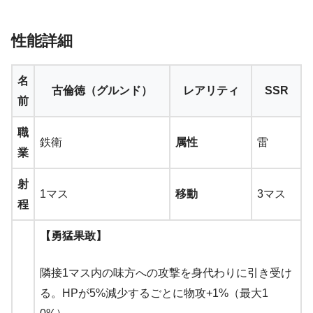
性能詳細
名
古倫徳（グルンド）
レアリティ
SSR
前
職
鉄衛
属性
雷
業
射
1マス
移動
3マス
程
【勇猛果敢】
隣接1マス内の味方への攻撃を身代わりに引き受け
る。HPが5%減少するごとに物攻+1%（最大1