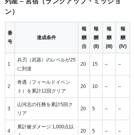
列星 – 宮宿（ランクアップ・ミッショ
ン）
報
報
報
報
番
達成条件
酬
酬
酬
酬
号
(I)
(II)
(III)
(IV)
兵刃（武器）のレベルが25
1
20
15
–
–
に到達
奇遇（フィールドイベン
2
20
10
–
–
ト）を累計12回クリア
山河志の任務を累計5回ク
3
20
5
–
–
リア
累計被ダメージ 1,000点以
4
20
5
–
–