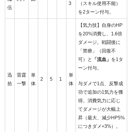
3
（スキル使用不能）
伍
を2ターン付与。
【気力技】自身のHP
を20%消費し、1.6倍
ダメージ。戦闘後に
「禁療」（回復不
可）と
「流血」
を1タ
ーン付与。
迅
雷霆
単
単
2
5
1
拾
一撃
体
体
与ダメで1点、反撃成
功で追加の1気力を獲
得。消費気力に応じ
てダメージが大幅上
昇（最大、減少HP5%
につきダメ+3%）。