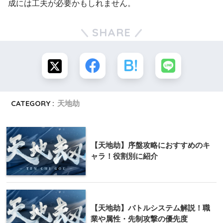
成には工夫が必要かもしれません。
SHARE
CATEGORY :
天地劫
【天地劫】序盤攻略におすすめのキ
ャラ！役割別に紹介
【天地劫】バトルシステム解説！職
業や属性・先制攻撃の優先度